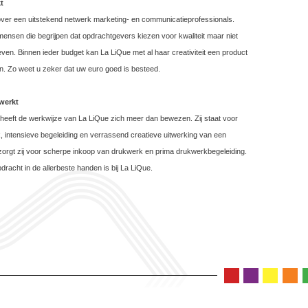
t
over een uitstekend netwerk marketing- en communicatieprofessionals.
ensen die begrijpen dat opdrachtgevers kiezen voor kwaliteit maar niet
even. Binnen ieder budget kan La LiQue met al haar creativiteit een product
n. Zo weet u zeker dat uw euro goed is besteed.
werkt
n heeft de werkwijze van La LiQue zich meer dan bewezen. Zij staat voor
 intensieve begeleiding en verrassend creatieve uitwerking van een
zorgt zij voor scherpe inkoop van drukwerk en prima drukwerkbegeleiding.
dracht in de allerbeste handen is bij La LiQue.