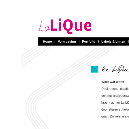
Home
|
Vormgeving
|
Portfolio
|
Labels & Linten
Weet wat werkt
Doeltreffend, daadkr
communicatiebureau
kracht achter La Li
door allereerst hel
gaan. Zo weet u exa